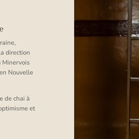
e
raine,
a direction
 Minervois
 en Nouvelle
e de chai à
 optimisme et