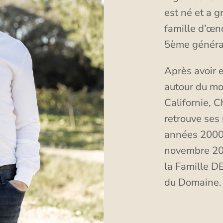
est né et a 
famille d’œn
5ème généra
Après avoir 
autour du m
Californie, Ch
retrouve ses
années 2000.
novembre 200
la Famille DE
du Domaine.