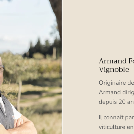
Armand Fo
Vignoble
Originaire de
Armand dirig
depuis 20 an
Il connaît pa
viticulture 