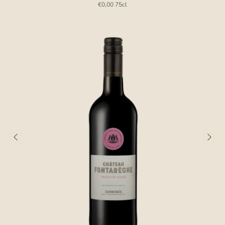
€0,00
75cl