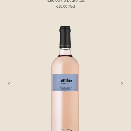
€90,00
/ 6 bouteilles
€15,00
75cl