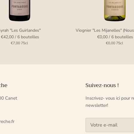
yrah "Les Guirlandes"
Viognier "Les Mijanelles" (Nous
€42,00
/ 6 bouteilles
€0,00
/ 6 bouteilles
€7,00
75cl
€0,00
75cl
che
Suivez-nous !
00 Canet
Inscrivez- vous ici pour 
newsletter!
reche.fr